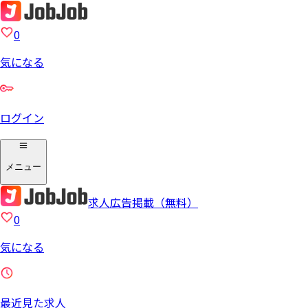
0
気になる
ログイン
メニュー
求人広告掲載（無料）
0
気になる
最近見た求人